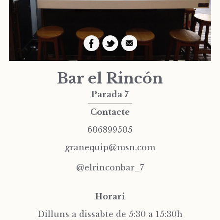
Bar el Rincón
Parada 7
Contacte
606899505
granequip@msn.com
@elrinconbar_7
Horari
Dilluns a dissabte de 5:30 a 15:30h