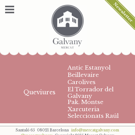
Antic Estanyol
Beillevaire
Carolives
El Torrador del
Queviures
Galvany
Pak. Montse
Xarcuteria
Seleccionats Raúl
Santaló 65
08021 Barcelona
info@mercatgalvany.com